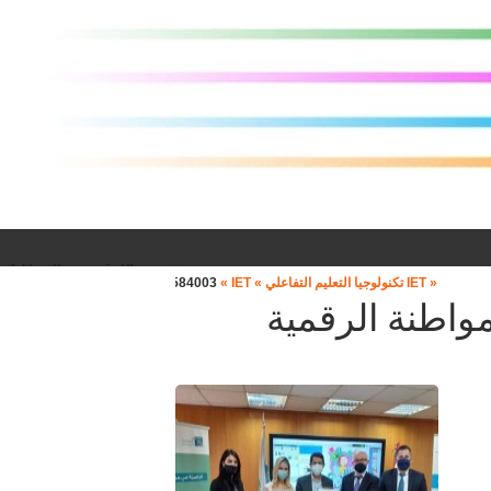
« IET تكنولوجيا التعليم التفاعلي »
« IET تكنولوجيا التعليم التفاعلي »
9611559448 :: Support : +96171584003
مواطنة الرقمية