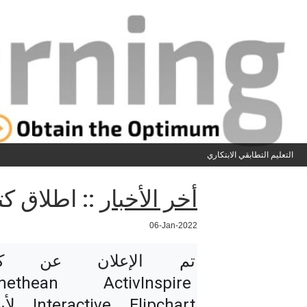
التعليم التطابقي الابتكاري
أخر الأخبار
:: اطلاق كت
06-Jan-2022
methean ActivInspire 