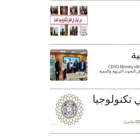
ية
تم الإعلان عن كتيب Promethean ActivInspire Interactive Flipchart لأبطال الأمان على الإنترنت من قبل وزارة التربية المركز التربوي للبحوث و الإنماء #CERD Ministry of
ركز البحوث التربوية والتنمية.
 تكنولوجيا
تفاصيل