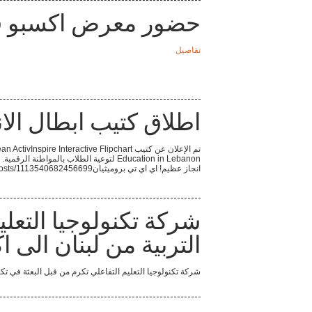
حضور معرض اكسبو 
تفاصيل
اطلاق كتيب ابطال الان
Education in Lebanon لتوعية الطلاب بال
انجاز عظيم! اي اي تي بروميثيانhttps://www.facebook.com/199780297166080/posts/1113540682456699/
شركة تكنولوجيا التعلي
التربية من لبنان الى 
شركة تكنولوجيا التعليم التفاعلي تكرم من قبل البعثة في تكنولوجيا التربية من لبنان الى 